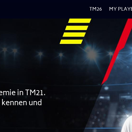
TM26
MY PLAY
mie in TM21. 
 kennen und 