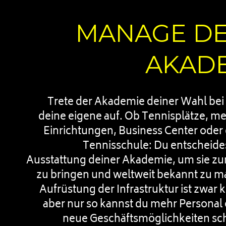
MANAGE DE
AKAD
Trete der Akademie deiner Wahl bei 
deine eigene auf. Ob Tennisplätze, me
Einrichtungen, Business Center oder 
Tennisschule: Du entscheides
Ausstattung deiner Akademie, um sie zu
zu bringen und weltweit bekannt zu ma
Aufrüstung der Infrastruktur ist zwar ko
aber nur so kannst du mehr Personal e
neue Geschäftsmöglichkeiten sch