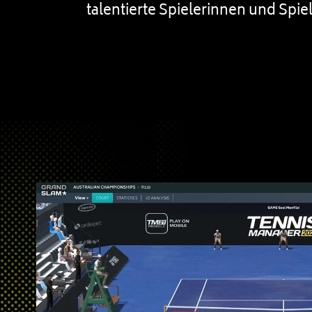
talentierte Spielerinnen und Spiele