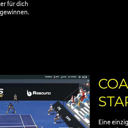
r für dich 
gewinnen.
COA
STA
Eine einzi